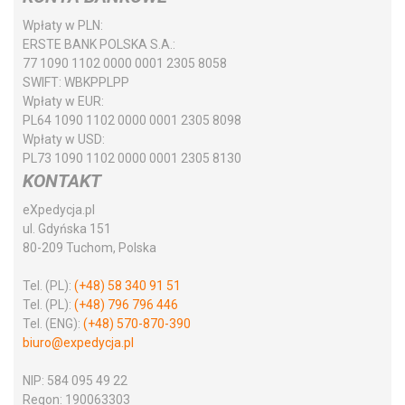
Wpłaty w PLN:
ERSTE BANK POLSKA S.A.:
77 1090 1102 0000 0001 2305 8058
SWIFT:
WBKPPLPP
Wpłaty w EUR:
PL64 1090 1102 0000 0001 2305 8098
Wpłaty w USD:
PL73 1090 1102 0000 0001 2305 8130
KONTAKT
eXpedycja.pl
ul. Gdyńska 151
80-209 Tuchom, Polska
Tel. (PL):
(+48) 58 340 91 51
Tel. (PL):
(+48) 796 796 446
Tel. (ENG):
(+48) 570-870-390
biuro@expedycja.pl
NIP:
584 095 49 22
Regon:
190063303