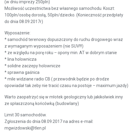
(w dniu imprezy 250pln)
Możliwość uczestnictwa bez własnego samochodu. Koszt:
100pln/osobę dorosłą, 50pln/dziecko. (Konieczność przedpłaty
do dnia 08.09.2017r)
Wyposażenie:
* samochód terenowy dopuszczony do ruchu drogowego wraz
z wymaganym wyposażeniem (nie SUV!!!)
* ze względu na porę roku – opony min. AT w dobrym stanie
* lina holownicza
* solidne zaczepy holownicze
* sprawna gaśnica
* mile widziane radio CB ( przewodnik będzie po drodze
opowiadał tak żeby nie tracić czasu na postoje – maximum jazdy)
Warto zaopatrzyć się w młotek geologiczny lub jakikolwiek inny
ze spłaszczoną końcówką (budowlany)
Limit 30 samochodów.
Zgłoszenia do dnia 08.09.2017 na adres e-mail:
mgwizdowski@tlen.pl