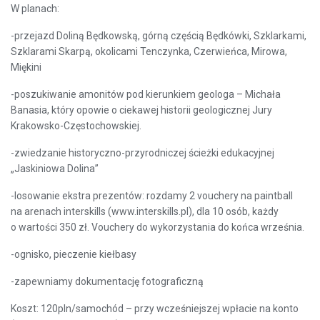
W planach:
-przejazd Doliną Będkowską, górną częścią Będkówki, Szklarkami,
Szklarami Skarpą, okolicami Tenczynka, Czerwieńca, Mirowa,
Miękini
-poszukiwanie amonitów pod kierunkiem geologa – Michała
Banasia, który opowie o ciekawej historii geologicznej Jury
Krakowsko-Częstochowskiej.
-zwiedzanie historyczno-przyrodniczej ścieżki edukacyjnej
„Jaskiniowa Dolina”
-losowanie ekstra prezentów: rozdamy 2 vouchery na paintball
na arenach interskills (www.interskills.pl), dla 10 osób, każdy
o wartości 350 zł. Vouchery do wykorzystania do końca września.
-ognisko, pieczenie kiełbasy
-zapewniamy dokumentację fotograficzną
Koszt: 120pln/samochód – przy wcześniejszej wpłacie na konto