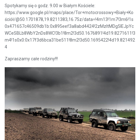
Spotykamy się o godz. 9.00 w Białym Kościele:
https://www.google.pl/maps/place/Tor+motocrossowy+Biały+Ko
ściół/@50.1701878,19.8211383,16.75z/data=!4m13!1m7!3m6!1s
0x471657c46509db1b:0x895eef3a8abd4424!2zMzItMDg5IEJpYc
WCeSBLb8WbY2nDs8WC!3b1!8m2!3d50.1676891!4d19.8271611!3
m4!1s0x0:0x17f3d6bca31be511!8m2!3d50.1695422!4d19.821492
4
Zapraszamy całe rodziny!!!