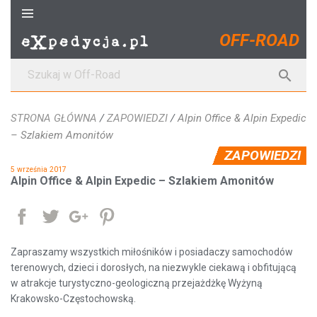
S
k
OFF-ROAD
i
p
S

t
z
o
u
c
STRONA GŁÓWNA
/
ZAPOWIEDZI
/
Alpin Office & Alpin Expedic
k
o
– Szlakiem Amonitów
a
n
ZAPOWIEDZI
j
t
5 września 2017
:
e
Alpin Office & Alpin Expedic – Szlakiem Amonitów
n
t
Udostępnij
Tweetuj
Google+
Pinterest
Zapraszamy wszystkich miłośników i posiadaczy samochodów
terenowych, dzieci i dorosłych, na niezwykle ciekawą i obfitującą
w atrakcje turystyczno-geologiczną przejażdżkę Wyżyną
Krakowsko-Częstochowską.