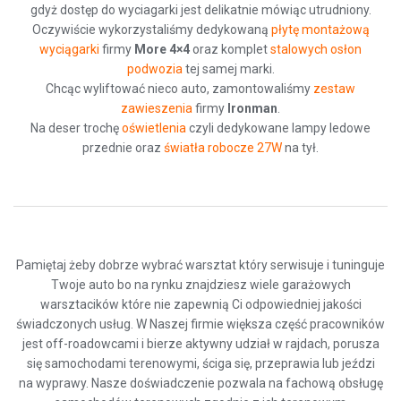
gdyż dostęp do wyciagarki jest delikatnie mówiąc utrudniony.
Oczywiście wykorzystaliśmy dedykowaną
płytę montażową
wyciągarki
firmy
More 4×4
oraz komplet
stalowych osłon
podwozia
tej samej marki.
Chcąc wyliftować nieco auto, zamontowaliśmy
zestaw
zawieszenia
firmy
Ironman
.
Na deser trochę
oświetlenia
czyli dedykowane lampy ledowe
przednie oraz
światła robocze 27W
na tył.
Pamiętaj żeby dobrze wybrać warsztat który serwisuje i tuninguje
Twoje auto bo na rynku znajdziesz wiele garażowych
warsztacików które nie zapewnią Ci odpowiedniej jakości
świadczonych usług. W Naszej firmie większa część pracowników
jest off-roadowcami i bierze aktywny udział w rajdach, porusza
się samochodami terenowymi, ściga się, przeprawia lub jeździ
na wyprawy. Nasze doświadczenie pozwala na fachową obsługę