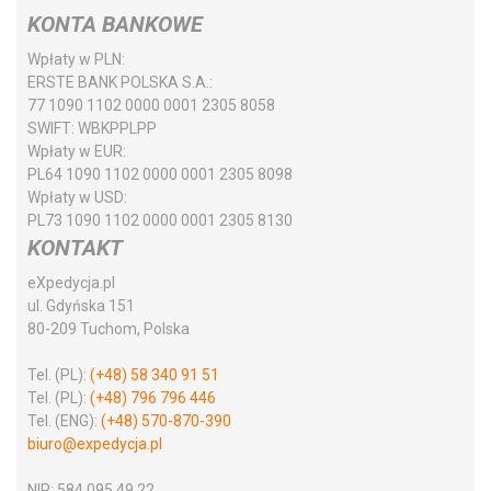
KONTA BANKOWE
Wpłaty w PLN:
ERSTE BANK POLSKA S.A.:
77 1090 1102 0000 0001 2305 8058
SWIFT:
WBKPPLPP
Wpłaty w EUR:
PL64 1090 1102 0000 0001 2305 8098
Wpłaty w USD:
PL73 1090 1102 0000 0001 2305 8130
KONTAKT
eXpedycja.pl
ul. Gdyńska 151
80-209 Tuchom, Polska
Tel. (PL):
(+48) 58 340 91 51
Tel. (PL):
(+48) 796 796 446
Tel. (ENG):
(+48) 570-870-390
biuro@expedycja.pl
NIP:
584 095 49 22