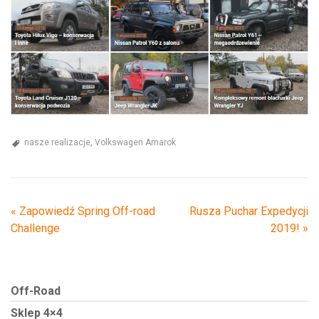
nasze realizacje
,
Volkswagen Amarok
«
Zapowiedź Spring Off-road
Rusza Puchar Expedycji
Challenge
2019!
»
Off-Road
Sklep 4×4