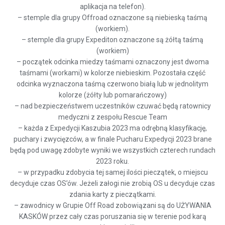
aplikacja na telefon).
– stemple dla grupy Offroad oznaczone są niebieską taśmą
(workiem).
– stemple dla grupy Expediton oznaczone są żółtą taśmą
(workiem)
– początek odcinka miedzy taśmami oznaczony jest dwoma
taśmami (workami) w kolorze niebieskim. Pozostała część
odcinka wyznaczona taśmą czerwono białą lub w jednolitym
kolorze (żółty lub pomarańczowy)
– nad bezpieczeństwem uczestników czuwać będą ratownicy
medyczni z zespołu Rescue Team
– każda z Expedycji Kaszubia 2023 ma odrębną klasyfikację,
puchary i zwycięzców, a w finale Pucharu Expedycji 2023 brane
będą pod uwagę zdobyte wyniki we wszystkich czterech rundach
2023 roku.
– w przypadku zdobycia tej samej ilości pieczątek, o miejscu
decyduje czas OS’ów. Jeżeli załogi nie zrobią OS u decyduje czas
zdania karty z pieczątkami.
– zawodnicy w Grupie Off Road zobowiązani są do UŻYWANIA
KASKÓW przez cały czas poruszania się w terenie pod karą