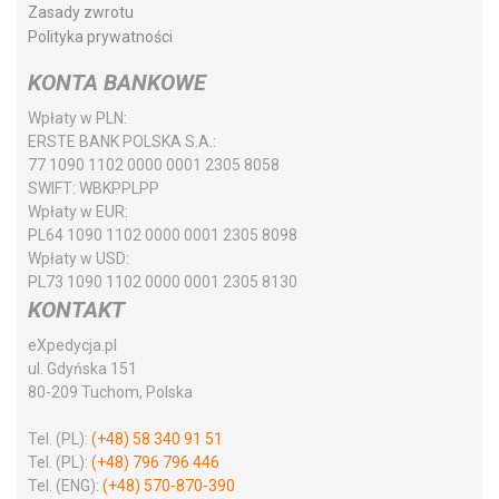
Zasady zwrotu
Polityka prywatności
KONTA BANKOWE
Wpłaty w PLN:
ERSTE BANK POLSKA S.A.:
77 1090 1102 0000 0001 2305 8058
SWIFT:
WBKPPLPP
Wpłaty w EUR:
PL64 1090 1102 0000 0001 2305 8098
Wpłaty w USD:
PL73 1090 1102 0000 0001 2305 8130
KONTAKT
eXpedycja.pl
ul. Gdyńska 151
80-209 Tuchom, Polska
Tel. (PL):
(+48) 58 340 91 51
Tel. (PL):
(+48) 796 796 446
Tel. (ENG):
(+48) 570-870-390