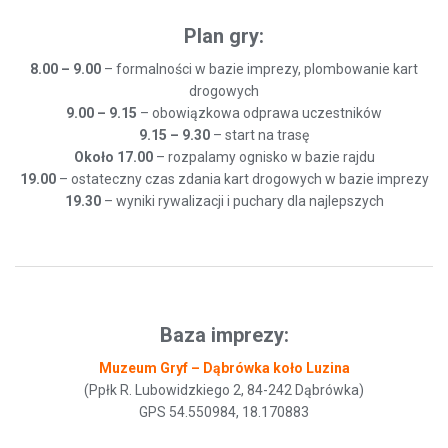
Plan gry:
8.00 – 9.00
– formalności w bazie imprezy, plombowanie kart
drogowych
9.00 – 9.15
– obowiązkowa odprawa uczestników
9.15 – 9.30
– start na trasę
Około 17.00
– rozpalamy ognisko w bazie rajdu
19.00
– ostateczny czas zdania kart drogowych w bazie imprezy
19.30
– wyniki rywalizacji i puchary dla najlepszych
Baza imprezy:
Muzeum Gryf – Dąbrówka koło Luzina
(Ppłk R. Lubowidzkiego 2, 84-242 Dąbrówka)
GPS 54.550984, 18.170883