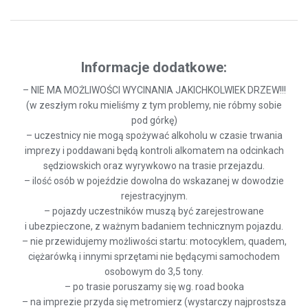
Informacje dodatkowe:
– NIE MA MOŻLIWOŚCI WYCINANIA JAKICHKOLWIEK DRZEW!!!
(w zeszłym roku mieliśmy z tym problemy, nie róbmy sobie
pod górkę)
– uczestnicy nie mogą spożywać alkoholu w czasie trwania
imprezy i poddawani będą kontroli alkomatem na odcinkach
sędziowskich oraz wyrywkowo na trasie przejazdu.
– ilość osób w pojeździe dowolna do wskazanej w dowodzie
rejestracyjnym.
– pojazdy uczestników muszą być zarejestrowane
i ubezpieczone, z ważnym badaniem technicznym pojazdu.
– nie przewidujemy możliwości startu: motocyklem, quadem,
ciężarówką i innymi sprzętami nie będącymi samochodem
osobowym do 3,5 tony.
– po trasie poruszamy się wg. road booka
– na imprezie przyda się metromierz (wystarczy najprostsza