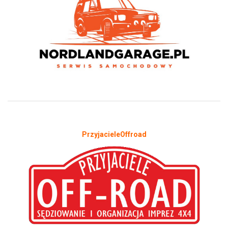
PrzyjacieleOffroad