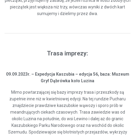
pieczątki, przyjmujemy zasadę, że jeżeli różnica w ilości zdobytych
pieczątek jest większa niż trzy, wówczas wyniki z dwóch kart
sumujemy i dzielimy przez dwa.
Trasa imprezy:
09.09.202
3
r. – Expedycja Kaszubia – edycja 56, baza: Muzeum
Gryf Dąbrówka koło Luzina
Mimo powtarzającej się bazy imprezy trasa i przeszkody są
zupełnie inne niż w kwietniowej edycji. Na tej rundzie Pucharu
znajdziecie prawdziwe kaszubskie wąwozy i sporo prób w
meandrujących ciekach czasowych. Trasa zawiedzie was od
okolic Luzina na południe, do wsi Lewino i dalej aż do granic
Kaszubskiego Parku Narodowego oraz na wschód do okolic
Szemudu. Spodziewajcie się błotnistych przejazdów, wykrzyży