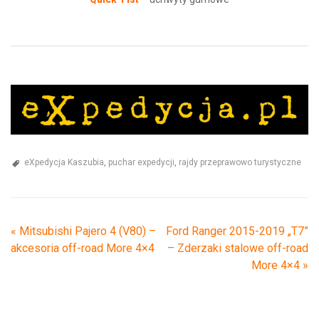
eXpedycja Kaszubia
,
puchar expedycji
,
rajdy przeprawowo turystyczne
«
Mitsubishi Pajero 4 (V80) –
Ford Ranger 2015-2019 „T7”
akcesoria off-road More 4×4
– Zderzaki stalowe off-road
More 4×4
»