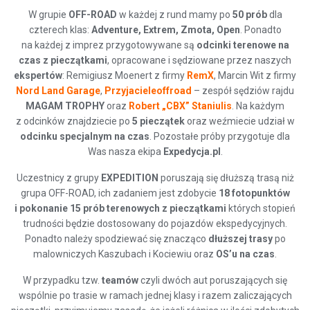
W grupie
OFF-ROAD
w każdej z rund mamy po
50 prób
dla
czterech klas:
Adventure, Extrem, Zmota, Open
. Ponadto
na każdej z imprez przygotowywane są
odcinki terenowe na
czas z pieczątkami
, opracowane i sędziowane przez naszych
ekspertów
: Remigiusz Moenert z firmy
RemX
, Marcin Wit z firmy
Nord Land Garage
,
Przyjacieleoffroad
– zespół sędziów rajdu
MAGAM TROPHY
oraz
Robert „CBX” Staniulis
. Na każdym
z odcinków znajdziecie po
5 piecząt
ek
oraz weźmiecie udział w
odcinku specjalnym na czas
. Pozostałe próby przygotuje dla
Was nasza ekipa
Expedycja.pl
.
Uczestnicy z grupy
EXPEDITION
poruszają się dłuższą trasą niż
grupa OFF-ROAD, ich zadaniem jest zdobycie
18 fotopunktów
i pokonanie 15 prób terenowych z pieczątkami
których stopień
trudności będzie dostosowany do pojazdów ekspedycyjnych.
Ponadto należy spodziewać się znacząco
dłuższej trasy
po
malowniczych Kaszubach i Kociewiu oraz
OS’u na czas
.
W przypadku tzw.
teamów
czyli dwóch aut poruszających się
wspólnie po trasie w ramach jednej klasy i razem zaliczających