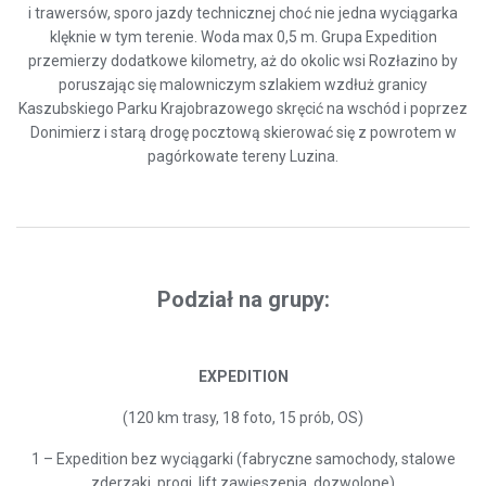
i trawersów, sporo jazdy technicznej choć nie jedna wyciągarka
klęknie w tym terenie. Woda max 0,5 m. Grupa Expedition
przemierzy dodatkowe kilometry, aż do okolic wsi Rozłazino by
poruszając się malowniczym szlakiem wzdłuż granicy
Kaszubskiego Parku Krajobrazowego skręcić na wschód i poprzez
Donimierz i starą drogę pocztową skierować się z powrotem w
pagórkowate tereny Luzina.
Podział na grupy:
EXPEDITION
(120 km trasy, 18 foto, 15 prób, OS)
1 – Expedition bez wyciągarki (fabryczne samochody, stalowe
zderzaki, progi, lift zawieszenia, dozwolone)