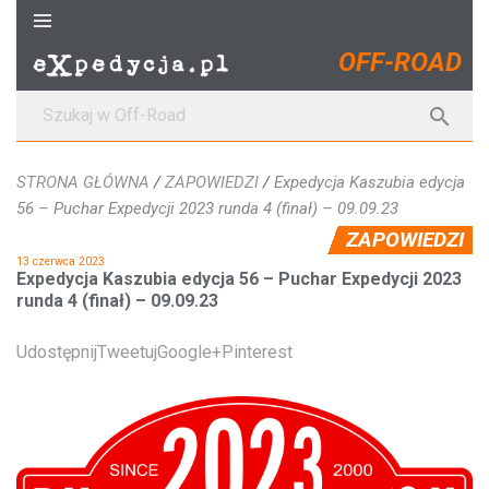
S
k
OFF-ROAD
i
p
S

t
z
o
u
c
STRONA GŁÓWNA
/
ZAPOWIEDZI
/
Expedycja Kaszubia edycja
k
o
56 – Puchar Expedycji 2023 runda 4 (finał) – 09.09.23
a
n
ZAPOWIEDZI
j
t
13 czerwca 2023
:
e
Expedycja Kaszubia edycja 56 – Puchar Expedycji 2023
n
runda 4 (finał) – 09.09.23
t
Udostępnij
Tweetuj
Google+
Pinterest