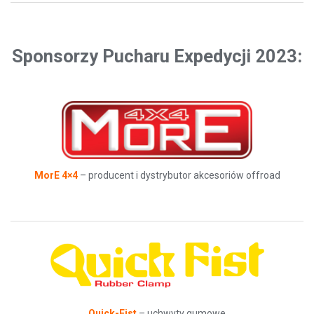
Sponsorzy Pucharu Expedycji 2023:
MorE 4×4
– producent i dystrybutor akcesoriów offroad
Quick-Fist
– uchwyty gumowe