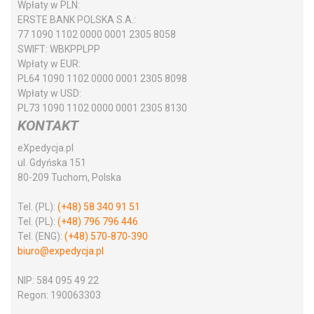
Wpłaty w PLN:
ERSTE BANK POLSKA S.A.:
77 1090 1102 0000 0001 2305 8058
SWIFT:
WBKPPLPP
Wpłaty w EUR:
PL64 1090 1102 0000 0001 2305 8098
Wpłaty w USD:
PL73 1090 1102 0000 0001 2305 8130
KONTAKT
eXpedycja.pl
ul. Gdyńska 151
80-209 Tuchom, Polska
Tel. (PL):
(+48) 58 340 91 51
Tel. (PL):
(+48) 796 796 446
Tel. (ENG):
(+48) 570-870-390
biuro@expedycja.pl
NIP:
584 095 49 22
Regon:
190063303