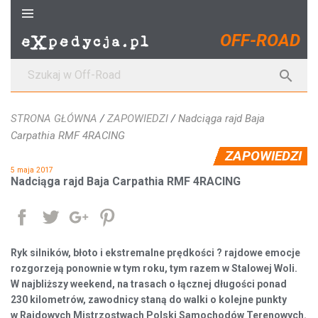
S
k
OFF-ROAD
i
p
S

t
z
o
u
c
STRONA GŁÓWNA
/
ZAPOWIEDZI
/
Nadciąga rajd Baja
k
o
Carpathia RMF 4RACING
a
n
ZAPOWIEDZI
j
t
5 maja 2017
:
e
Nadciąga rajd Baja Carpathia RMF 4RACING
n
t
Udostępnij
Tweetuj
Google+
Pinterest
Ryk silników, błoto i ekstremalne prędkości ? rajdowe emocje
rozgorzeją ponownie w tym roku, tym razem w Stalowej Woli.
W najbliższy weekend, na trasach o łącznej długości ponad
230 kilometrów, zawodnicy staną do walki o kolejne punkty
w Rajdowych Mistrzostwach Polski Samochodów Terenowych.