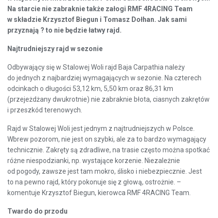
Na starcie nie zabraknie także załogi RMF 4RACING Team
w składzie Krzysztof Biegun i Tomasz Dołhan. Jak sami
przyznają ? to nie będzie łatwy rajd.
Najtrudniejszy rajd w sezonie
Odbywający się w Stalowej Woli rajd Baja Carpathia należy
do jednych z najbardziej wymagających w sezonie. Na czterech
odcinkach o długości 53,12 km, 5,50 km oraz 86,31 km
(przejeżdżany dwukrotnie) nie zabraknie błota, ciasnych zakrętów
i przeszkód terenowych.
Rajd w Stalowej Woli jest jednym z najtrudniejszych w Polsce.
Wbrew pozorom, nie jest on szybki, ale za to bardzo wymagający
technicznie. Zakręty są zdradliwe, na trasie często można spotkać
różne niespodzianki, np. wystające korzenie. Niezależnie
od pogody, zawsze jest tam mokro, ślisko i niebezpiecznie. Jest
to na pewno rajd, który pokonuje się z głową, ostrożnie. –
komentuje Krzysztof Biegun, kierowca RMF 4RACING Team.
Twardo do przodu