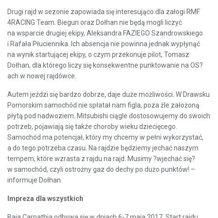
Drugi rajd w sezonie zapowiada się interesująco dla załogi RMF
4RACING Team. Biegun oraz Dołhan nie będą mogli liczyć
na wsparcie drugiej ekipy, Aleksandra FAZIEGO Szandrowskiego
i Rafała Płuciennika. Ich absencja nie powinna jednak wypłynąć
na wynik startującej ekipy, o czym przekonuje pilot, Tomasz
Dołhan, dla którego liczy się konsekwentne punktowanie na OS?
ach w nowej rajdówce.
Autem jeździ się bardzo dobrze, daje duże możliwości. W Drawsku
Pomorskim samochód nie spłatał nam figla, poza źle założoną
płytą pod nadwoziem. Mitsubishi ciągle dostosowujemy do swoich
potrzeb, pojawiają się także choroby wieku dziecięcego.
Samochód ma potencjał, który my chcemy w pełni wykorzystać,
a do tego potrzeba czasu. Na rajdzie będziemy jechać naszym
tempem, które wzrasta z rajdu na rajd. Musimy ?wjechać się?
w samochód, czyli ostrożny gaz do dechy po dużo punktów! –
informuje Dołhan.
Impreza dla wszystkich
Baja Carpathia odbywa się w dniach 6-7 maja 2017. Start rajdu