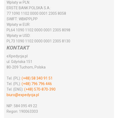
Wpłaty w PLN:
ERSTE BANK POLSKA S.A.:
77 1090 1102 0000 0001 2305 8058
SWIFT:
WBKPPLPP
Wpłaty w EUR:
PL64 1090 1102 0000 0001 2305 8098
Wpłaty w USD:
PL73 1090 1102 0000 0001 2305 8130
KONTAKT
eXpedycja.pl
ul. Gdyńska 151
80-209 Tuchom, Polska
Tel. (PL):
(+48) 58 340 91 51
Tel. (PL):
(+48) 796 796 446
Tel. (ENG):
(+48) 570-870-390
biuro@expedycja.pl
NIP:
584 095 49 22
Regon:
190063303