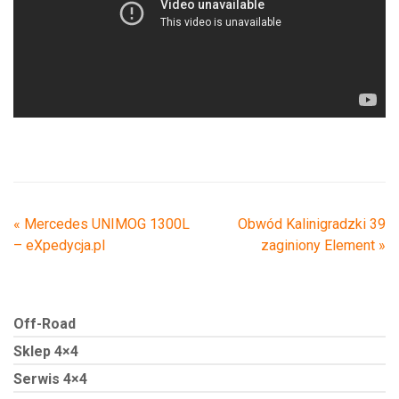
«
Mercedes UNIMOG 1300L
Obwód Kalinigradzki 39
– eXpedycja.pl
zaginiony Element
»
Off-Road
Sklep 4×4
Serwis 4×4