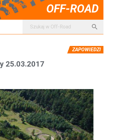
OFF-ROAD
S

z
u
k
ZAPOWIEDZI
a
y 25.03.2017
j
: