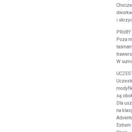
Choczew
dworkac
i skrzy
PRóBY
Poza ma
taśmami
trawers
W sumie
UCZES
Uczestn
modyfik
są obok
Dla usz
na klasy
Adventu
Extrem 