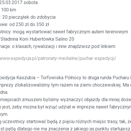
 25.03.2017 sobota
: 100 km
: 20 pieczątek do zdobycia
we: od 250 zł do 350 zł
stnicy: mogą wystartować nawet fabrycznym autem terenowym
 Stadnina Koni Hubertówka Salino 20
macje: o klasach, rywalizacji i inne znajdziesz pod linkiem:
/www.expedycja.pl/patronaty-medialne/puchar-expedycji/
edycja Kaszubia – Torfowiska Północy to druga runda Pucharu 
mprezy zlokalizowaliśmy tym razem na ziemi choczewskiej. Ma on
dna.
 miejscach zmuszeni byliśmy wyznaczyć objazdy dla mniej do
 jest, żeby można był wziąć udział w imprezie nawet fabrycz
wym.
ę uczestnicy startować będą z pięciu różnych miejsc trasy, tak, 
est pętlą dlatego nie ma znaczenia z jakiego jej punktu startujesz