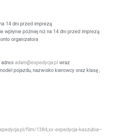
 na 14 dni przed imprezą
e wpłynie później niż na 14 dni przed imprezą
onto organizatora
a adres
adam@expedycja.pl
wraz
 model pojazdu, nazwisko kierowcy oraz klasę ,
xpedycja.pl/film/1384,xx-expedycja-kaszubia—