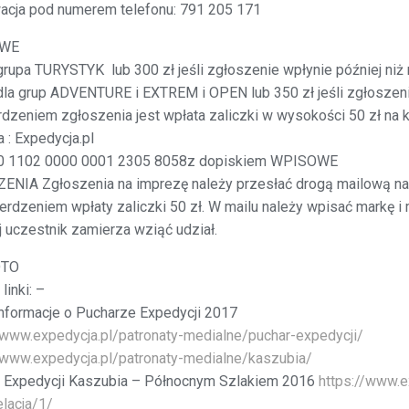
acja pod numerem telefonu: 791 205 171
WE
grupa TURYSTYK lub 300 zł jeśli zgłoszenie wpłynie później niż
dla grup ADVENTURE i EXTREM i OPEN lub 350 zł jeśli zgłoszeni
dzeniem zgłoszenia jest wpłata zaliczki w wysokości 50 zł na k
a : Expedycja.pl
0 1102 0000 0001 2305 8058z dopiskiem WPISOWE
ENIA Zgłoszenia na imprezę należy przesłać drogą mailową n
erdzeniem wpłaty zaliczki 50 zł. W mailu należy wpisać markę i
j uczestnik zamierza wziąć udział.
TO
linki: –
nformacje o Pucharze Expedycji 2017
/www.expedycja.pl/patronaty-medialne/puchar-expedycji/
/www.expedycja.pl/patronaty-medialne/kaszubia/
z Expedycji Kaszubia – Północnym Szlakiem 2016
https://www.e
lacja/1/