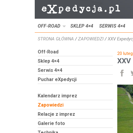
OFF-ROAD
SKLEP 4×4
SERWIS 4×4
STRONA GŁÓWNA
/
ZAPOWIEDZI
/
XXV Expedycj
Off-Road
20 lute
XXV 
Sklep 4×4
Serwis 4×4
Ud
Puchar eXpedycji
Kalendarz imprez
Zapowiedzi
Relacje z imprez
Galerie foto
Technika