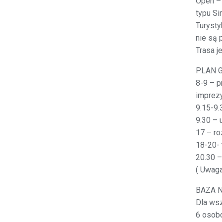
Open – 
typu S
Turysty
nie są 
Trasa j
PLAN 
8-9 – p
imprez
9.15-9.
9.30 – 
17 – ro
18-20- 
20.30 –
( Uwaga
BAZA 
Dla wsz
6 osob