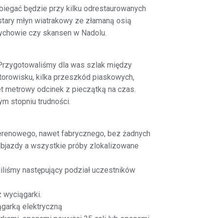
ebiegać będzie przy kilku odrestaurowanych
 stary młyn wiatrakowy ze złamaną osią
Bychowie czy skansen w Nadolu.
Przygotowaliśmy dla was szlak między
orowisku, kilka przeszkód piaskowych,
et metrowy odcinek z pieczątką na czas.
m stopniu trudności.
erenowego, nawet fabrycznego, bez żadnych
objazdy a wszystkie próby zlokalizowane
liliśmy następujący podział uczestników
 wyciągarki.
ągarką elektryczną