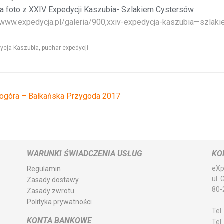
ia foto z XXIV Expedycji Kaszubia- Szlakiem Cystersów
/www.expedycja.pl/galeria/900,xxiv-expedycja-kaszubia—szlak
ycja Kaszubia
,
puchar expedycji
ogóra – Bałkańska Przygoda 2017
WARUNKI ŚWIADCZENIA USŁUG
KO
eXp
Regulamin
ul.
Zasady dostawy
80-
Zasady zwrotu
Polityka prywatności
Tel.
KONTA BANKOWE
Tel.