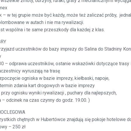
wszelkie zmoty, obrzyny, ruraki, graty z mechanicznymi wyciąg
imex
k – w tej grupie może być każdy, może też zaliczać próby, jedna
plombowane w autach i nie ma rywalizacji.
est wspólna i te same przeszkody dla każdej z klas.
GRY
rzyjazd uczestników do bazy imprezy do Salina do Stadniny Koni
y
30 – odprawa uczestników, ostanie wskazówki dotyczące trasy 
uczestnicy wyruszają na trasę
zpoczęcie ogniska w bazie imprezy, kiełbaski, napoje,
termin zdania kart drogowych w bazie imprezy
 przy ognisku wyniki rywalizacji , puchary dla najlepszych,
 – odcinek na czas czynny do godz. 19.00. )
NOCLEGOWA
ystkich chętnych w Hubertówce znajdują się pokoje hotelowe d
owy – 250 zł