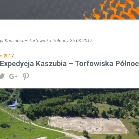
a Kaszubia – Torfowiska Północy 25.03.2017
go 2017
Expedycja Kaszubia – Torfowiska Północ
ostępnij
Tweetuj
Google+
Pinterest