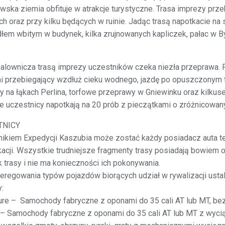
ska ziemia obfituje w atrakcje turystyczne. Trasa imprezy prz
h oraz przy kilku będących w ruinie. Jadąc trasą napotkacie na
dłem wbitym w budynek, kilka zrujnowanych kapliczek, pałac w 
lownicza trasą imprezy uczestników czeka niezła przeprawa. 
 przebiegający wzdłuż cieku wodnego, jazdę po opuszczonym t
y na łąkach Perlina, torfowe przeprawy w Gniewinku oraz kilkus
 uczestnicy napotkają na 20 prób z pieczątkami o zróżnicowany
TNICY
ikiem Expedycji Kaszubia może zostać każdy posiadacz auta t
acji. Wszystkie trudniejsze fragmenty trasy posiadają bowiem 
 trasy i nie ma konieczności ich pokonywania.
eregowania typów pojazdów biorących udział w rywalizacji usta
:
re – Samochody fabryczne z oponami do 35 cali AT lub MT, bez
– Samochody fabryczne z oponami do 35 cali AT lub MT z wyci