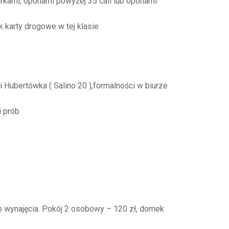
arkami, oponami powyżej 35 cali lub oponami
k karty drogowe w tej klasie
 Hubertówka ( Salino 20 ),formalności w biurze
i prób
o wynajęcia. Pokój 2 osobowy – 120 zł, domek