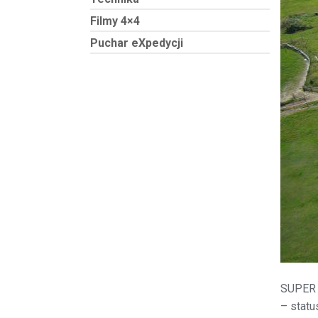
Filmy 4×4
Puchar eXpedycji
SUPER
– statu