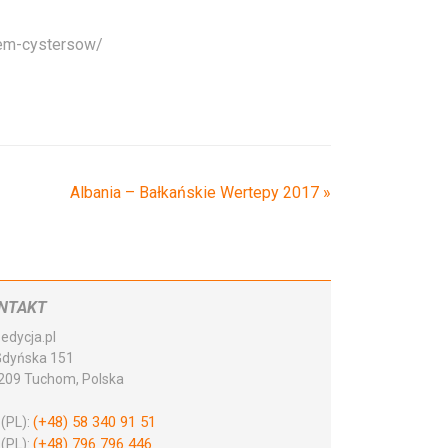
iem-cystersow/
Albania – Bałkańskie Wertepy 2017
»
NTAKT
edycja.pl
 Gdyńska 151
209 Tuchom, Polska
(+48) 58 340 91 51
 (PL):
(+48) 796 796 446
 (PL):