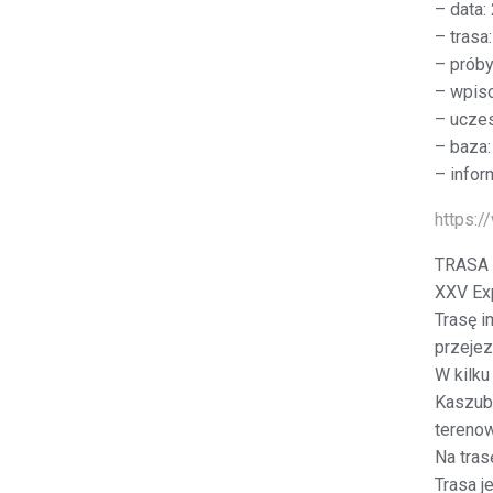
– data:
– trasa
– próby
– wpiso
– ucze
– baza:
– infor
https:/
TRASA
XXV Exp
Trasę i
przejez
W kilku
Kaszubi
tereno
Na tras
Trasa j