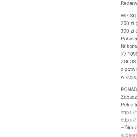
Rezerw
WPISO
250 zł 
300 zł 
Potwier
Nr kont
77 109
ZGŁOSZ
z potwi
w które
PONAD
Zobacz 
Pełne I
https:/
https:/
– film 
wideore