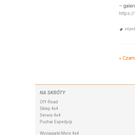
– galer
https:/
eXped
«
Czarn
NA SKRÓTY
Off-Road
Sklep 4x4
Serwis 4x4
Puchar Expedycji
Wyciagarki More 4x4