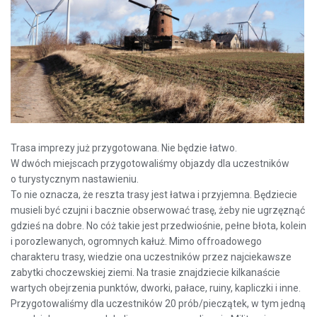
Trasa imprezy już przygotowana. Nie będzie łatwo.
W dwóch miejscach przygotowaliśmy objazdy dla uczestników
o turystycznym nastawieniu.
To nie oznacza, że reszta trasy jest łatwa i przyjemna. Będziecie
musieli być czujni i bacznie obserwować trasę, żeby nie ugrzęznąć
gdzieś na dobre. No cóż takie jest przedwiośnie, pełne błota, kolein
i porozlewanych, ogromnych kałuż. Mimo offroadowego
charakteru trasy, wiedzie ona uczestników przez najciekawsze
zabytki choczewskiej ziemi. Na trasie znajdziecie kilkanaście
wartych obejrzenia punktów, dworki, pałace, ruiny, kapliczki i inne.
Przygotowaliśmy dla uczestników 20 prób/pieczątek, w tym jedną