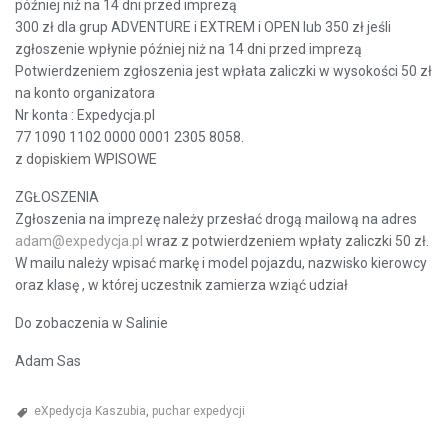
później niż na 14 dni przed imprezą
300 zł dla grup ADVENTURE i EXTREM i OPEN lub 350 zł jeśli
zgłoszenie wpłynie później niż na 14 dni przed imprezą
Potwierdzeniem zgłoszenia jest wpłata zaliczki w wysokości 50 zł
na konto organizatora
Nr konta : Expedycja.pl
77 1090 1102 0000 0001 2305 8058.
z dopiskiem WPISOWE
ZGŁOSZENIA
Zgłoszenia na imprezę należy przesłać drogą mailową na adres
adam@expedycja.pl
wraz z potwierdzeniem wpłaty zaliczki 50 zł.
W mailu należy wpisać markę i model pojazdu, nazwisko kierowcy
oraz klasę , w której uczestnik zamierza wziąć udział
Do zobaczenia w Salinie
Adam Sas
eXpedycja Kaszubia
,
puchar expedycji