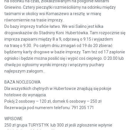
na odcinku na czas, zlokalizowanym na poligonie Militarni
Gniewino. Cztery pieczątki rozmieściliśmy na odcinku między
taśmami w okolicy wsi Komaszewo a resztę w miarę
równomiernie na trasie imprezy.
Do bazy imprezy traficie łatwo. We wsi Salino jest kilka
drogowskazów do Stadniny Koni Hubertówka. Tam rozpocznie się
impreza zapisami między 8 a 9, odprawą o 9.15 i wyjazdem
na trasę o 9.30. Po całym dniu zmagań od 19 do 20 zbierać
będziemy karty drogowe w bazie imprezy. Tam też od 17 zapłonie
ognisko i będzie można posilić się i wypić coś ciepłego. O 20.00 lub
chwilę po ogłosimy wyniki imprezy i wręczymy puchary
najlepszym załogom..
BAZA NOCLEGOWA
Dla wszystkich chętnych w Hubertowce znajdują się pokoje
hotelowe do wynajęcia.
Pokój 2 osobowy – 120 zł, domek 6 osobowy – 250 zł
Rezerwacja pod numerem telefonu: 791 205 171
WPISOWE
250 zł grupa TURYSTYK lub 300 zł jeśli zgłoszenie wpłynie