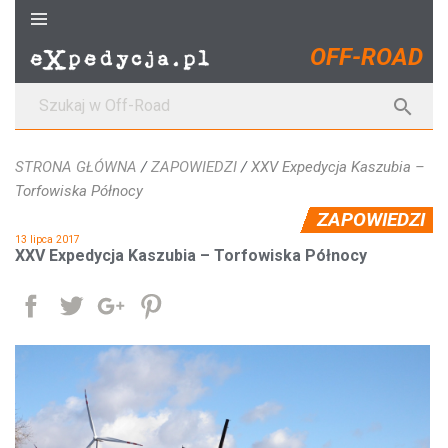
S
k
OFF-ROAD
i
p
S

t
z
o
u
c
STRONA GŁÓWNA
/
ZAPOWIEDZI
/
XXV Expedycja Kaszubia –
k
o
Torfowiska Północy
a
n
ZAPOWIEDZI
j
t
13 lipca 2017
:
e
XXV Expedycja Kaszubia – Torfowiska Północy
n
t
Udostępnij
Tweetuj
Google+
Pinterest