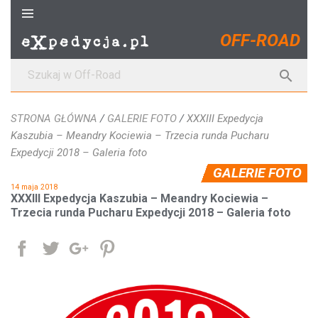
S
k
OFF-ROAD
i
p
S

t
z
o
u
c
STRONA GŁÓWNA
/
GALERIE FOTO
/
XXXIII Expedycja
k
o
Kaszubia – Meandry Kociewia – Trzecia runda Pucharu
a
n
Expedycji 2018 – Galeria foto
j
t
GALERIE FOTO
:
e
14 maja 2018
n
XXXIII Expedycja Kaszubia – Meandry Kociewia –
t
Trzecia runda Pucharu Expedycji 2018 – Galeria foto
Udostępnij
Tweetuj
Google+
Pinterest