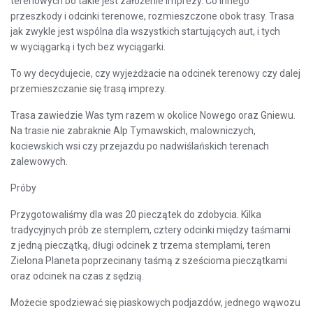
terenowych bo takie jest założenie imprezy. Co innego
przeszkody i odcinki terenowe, rozmieszczone obok trasy. Trasa
jak zwykle jest wspólna dla wszystkich startujących aut, i tych
w wyciągarką i tych bez wyciągarki.
To wy decydujecie, czy wyjeżdżacie na odcinek terenowy czy dalej
przemieszczanie się trasą imprezy.
Trasa zawiedzie Was tym razem w okolice Nowego oraz Gniewu.
Na trasie nie zabraknie Alp Tymawskich, malowniczych,
kociewskich wsi czy przejazdu po nadwiślańskich terenach
zalewowych.
Próby
Przygotowaliśmy dla was 20 pieczątek do zdobycia. Kilka
tradycyjnych prób ze stemplem, cztery odcinki między taśmami
z jedną pieczątką, długi odcinek z trzema stemplami, teren
Zielona Planeta poprzecinany taśmą z sześcioma pieczątkami
oraz odcinek na czas z sędzią.
Możecie spodziewać się piaskowych podjazdów, jednego wąwozu