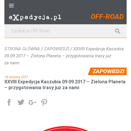
S
k
OFF-ROAD
i
p
S

t
z
o
u
c
STRONA GŁÓWNA
/
ZAPOWIEDZI
/
XXVIII Expedycja Kaszubia
k
o
09.09.2017 – Zielona Planeta – przygotowania trasy już
a
n
za nami
j
t
ZAPOWIEDZI
:
e
18 sierpnia 2017
n
XXVIII Expedycja Kaszubia 09.09.2017 – Zielona Planeta
t
– przygotowania trasy już za nami
Udostępnij
Tweetuj
Google+
Pinterest