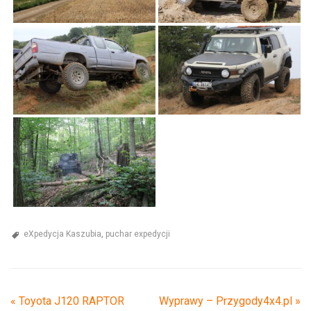
eXpedycja Kaszubia
,
puchar expedycji
«
Toyota J120 RAPTOR
Wyprawy – Przygody4x4.pl
»