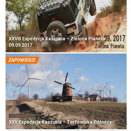
3 sierpnia 2017
XXVIII Expedycja Kaszubia – Zielona Planeta
09.09.2017
ZAPOWIEDZI
13 lipca 2017
XXV Expedycja Kaszubia – Torfowiska Północy