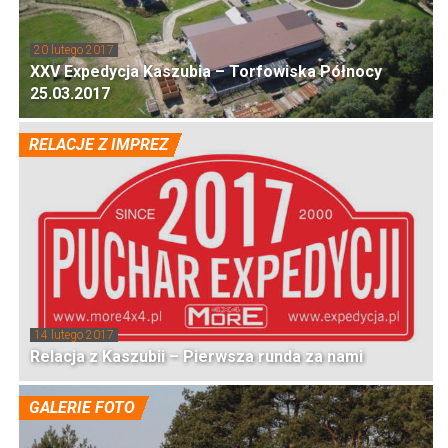
20 lutego 2017
XXV Expedycja Kaszubia – Torfowiska Północy
25.03.2017
RELACJE Z IMPREZ
14 lutego 2017
Relacja z Kaszubii – Pierwsza runda za nami
GALERIE FOTO