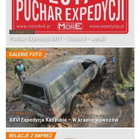
15 maja 2017
Puchar Expedycji 2017 – Runda 3 – wyniki
GALERIE FOTO
15 maja 2017
XXVI Expedycja Kaszubia – W krainie wąwozów
RELACJE Z IMPREZ