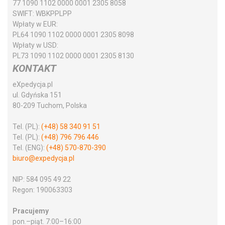
77 1090 1102 0000 0001 2305 8058
SWIFT:
WBKPPLPP
Wpłaty w EUR:
PL64 1090 1102 0000 0001 2305 8098
Wpłaty w USD:
PL73 1090 1102 0000 0001 2305 8130
KONTAKT
eXpedycja.pl
ul. Gdyńska 151
80-209 Tuchom, Polska
Tel. (PL):
(+48) 58 340 91 51
Tel. (PL):
(+48) 796 796 446
Tel. (ENG):
(+48) 570-870-390
biuro@expedycja.pl
NIP:
584 095 49 22
Regon:
190063303
Pracujemy
pon.–piąt. 7:00–16:00