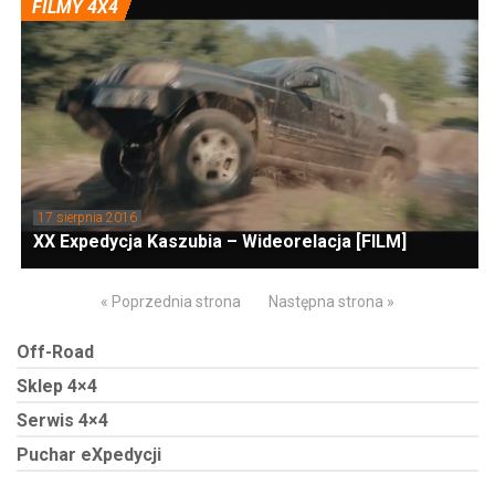
FILMY 4X4
17 sierpnia 2016
XX Expedycja Kaszubia – Wideorelacja [FILM]
« Poprzednia strona
Następna strona »
Off-Road
Sklep 4×4
Serwis 4×4
Puchar eXpedycji