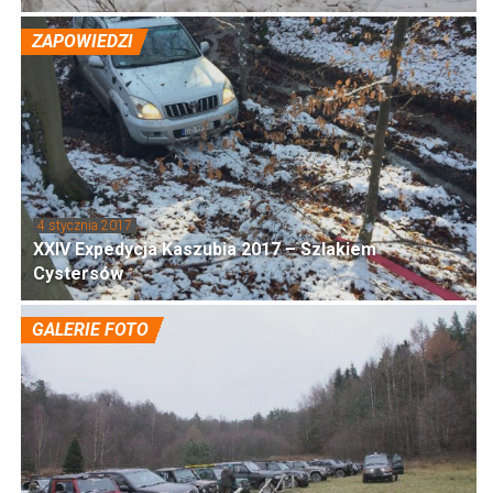
ZAPOWIEDZI
4 stycznia 2017
XXIV Expedycja Kaszubia 2017 – Szlakiem
Cystersów
GALERIE FOTO