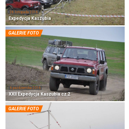
28 listopada 2016
Expedycja Kaszubia
GALERIE FOTO
6 października 2016
XXII Expedycja Kaszubia cz.2
GALERIE FOTO